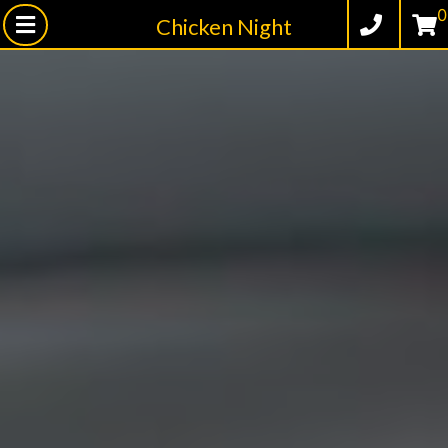
0
Chicken Night