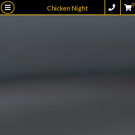
0
Chicken Night