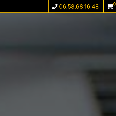
0
06.58.68.16.48