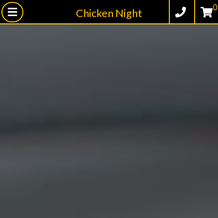
0
Chicken Night