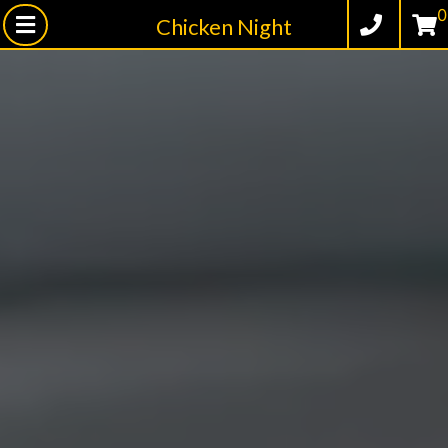
0
Chicken Night