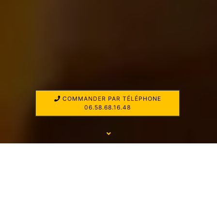
COMMANDER PAR TÉLÉPHONE
06.58.68.16.48
UNE CHICKEN NIGHT
LIVRAISON DE
SANDWICHS ET BURGERS AU 95
- VAL
D'OISE CETTE NUIT ?
Une livraison de nuit dans votre départment (Val d'Oise),