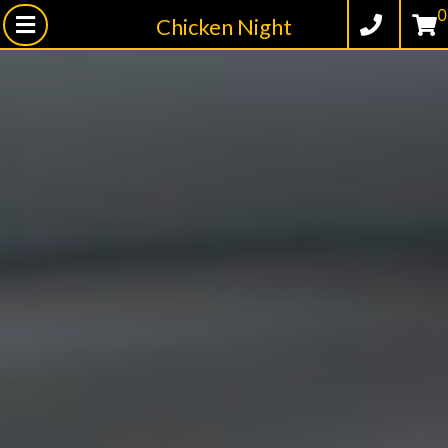
0
Chicken Night