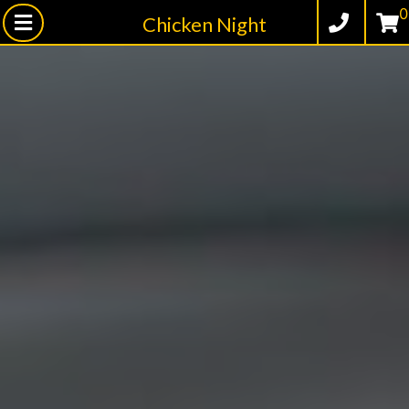
0
Chicken Night